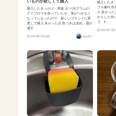
いものが欲しくて購入
購入したき
ブル兼PC
購入したきっかけ・用途 元々URグラムの
入 良かった
アイブロウを使っていたが、筆がつかなく
かりした作
なってしまったので、新しいブランドに変
で、P...
更して購入 良かった点 色づきは淡め。眉が
濃す...
2025年7月
2025年7月24日
miya05