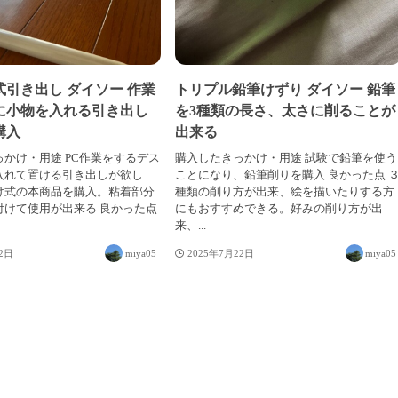
引き出し ダイソー 作業
トリプル鉛筆けずり ダイソー 鉛筆
に小物を入れる引き出し
を3種類の長さ、太さに削ることが
購入
出来る
かけ・用途 PC作業をするデス
購入したきっかけ・用途 試験で鉛筆を使う
入れて置ける引き出しが欲し
ことになり、鉛筆削りを購入 良かった点 
け式の本商品を購入。粘着部分
種類の削り方が出来、絵を描いたりする方
付けて使用が出来る 良かった点
にもおすすめできる。好みの削り方が出
来、...
22日
miya05
2025年7月22日
miya05