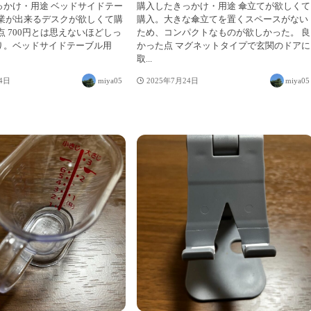
っかけ・用途 ベッドサイドテー
購入したきっかけ・用途 傘立てが欲しくて
作業が出来るデスクが欲しくて購
購入。大きな傘立てを置くスペースがない
点 700円とは思えないほどしっ
ため、コンパクトなものが欲しかった。 良
り。ベッドサイドテーブル用
かった点 マグネットタイプで玄関のドアに
取...
24日
miya05
2025年7月24日
miya05