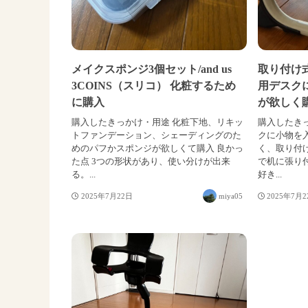
メイクスポンジ3個セット/and us
取り付け式
3COINS（スリコ） 化粧するため
用デスク
に購入
が欲しく
購入したきっかけ・用途 化粧下地、リキッ
購入したきっ
トファンデーション、シェーディングのた
クに小物を
めのパフかスポンジが欲しくて購入 良かっ
く、取り付
た点 3つの形状があり、使い分けが出来
で机に張り
る。...
好き...
2025年7月22日
miya05
2025年7月