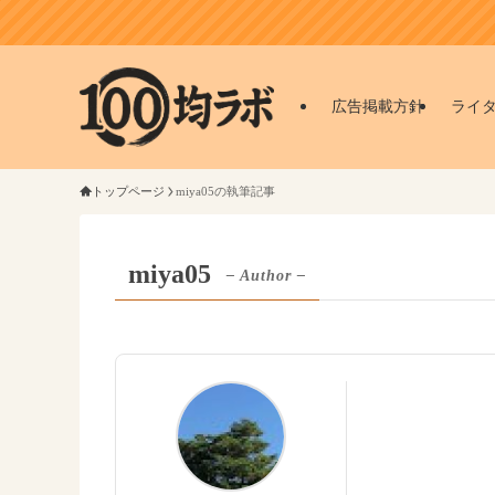
広告掲載方針
ライ
トップページ
miya05の執筆記事
miya05
– Author –