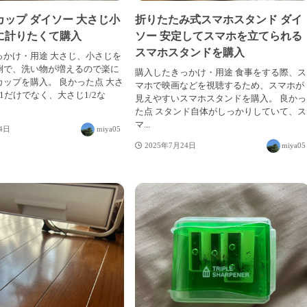
ップ ダイソー 大さじ小
折りたたみ式スマホスタンド ダイ
に計りたくて購入
ソー 安定してスマホを立てられる
スマホスタンドを購入
っかけ・用途 大さじ、小さじを
倒で、洗い物が増えるので楽に
購入したきっかけ・用途 食事をする際、ス
ップを購入。 良かった点 大さ
マホで映画などを視聴するため、スマホが
1だけでなく、大さじ1/2な
見えやすいスマホスタンドを購入。 良かっ
た点 スタンド自体がしっかりしていて、ス
マ...
24日
miya05
2025年7月24日
miya05