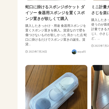
蛇口に掛けるスポンジポケット ダ
ミニ計量カ
イソー 食器用スポンジを置くスポ
さじを楽
ンジ置きが欲しくて購入
購入したき
使うのが面
購入したきっかけ・用途 食器用スポンジを
計量できるカ
置くスポンジ置きを購入。賃貸なので壁を
じ1、小さじ
傷つけないものが欲しかった 良かった点 蛇
ど、...
口に掛けるだけでスポンジ置きの誕生。賃
貸...
2025年7月
2025年7月24日
miya05