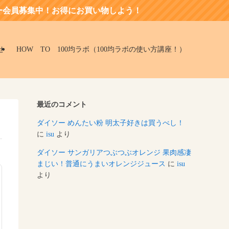
！お得にお買い物しよう！
せ
HOW TO 100均ラボ（100均ラボの使い方講座！）
最近のコメント
ダイソー めんたい粉 明太子好きは買うべし！
に
isu
より
ダイソー サンガリアつぶつぶオレンジ 果肉感凄
まじい！普通にうまいオレンジジュース
に
isu
より