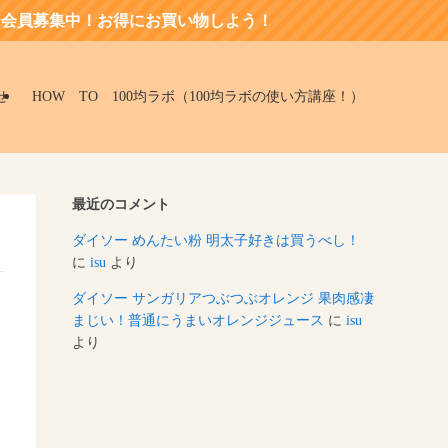
会員募集中！お得にお買い物しよう！
せ
HOW TO 100均ラボ（100均ラボの使い方講座！）
最近のコメント
ダイソー めんたい粉 明太子好きは買うべし！
に
isu
より
ダイソー サンガリアつぶつぶオレンジ 果肉感凄
まじい！普通にうまいオレンジジュース
に
isu
より