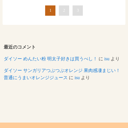
1
2
3
最近のコメント
ダイソー めんたい粉 明太子好きは買うべし！
に
isu
より
ダイソー サンガリアつぶつぶオレンジ 果肉感凄まじい！
普通にうまいオレンジジュース
に
isu
より