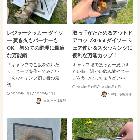
レジャークッカー ダイソ
取っ手がたためるアウトド
ー 焚き火もバーナーも
アコップ300ml ダイソー シ
OK！初めての調理に最適
ェア使い＆スタッキングに
な万能鍋
便利な万能カップ！
「キャンプでご飯を炊いた
キャンプ場でほっと一息つき
り、スープを作ってみたい」
たい時、温かい飲み物やスー
そんなキャンプ初心者の最
プを飲むのにちょうどいい...
初...
2025年4月19日
2025年5月11日
2025年4月19日
2025年4月29日
100均ラボ編集部
100均ラボ編集部