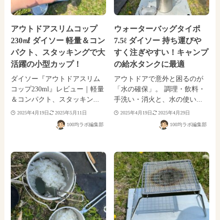
アウトドアスリムコップ
ウォーターバッグタイポ
230㎖ ダイソー 軽量＆コン
7.5ℓ ダイソー 持ち運びや
パクト、スタッキングで大
すく注ぎやすい！キャンプ
活躍の小型カップ！
の給水タンクに最適
ダイソー『アウトドアスリム
アウトドアで意外と困るのが
コップ230ml』レビュー｜軽量
「水の確保」。 調理・飲料・
＆コンパクト、スタッキン...
手洗い・消火と、水の使い...
2025年4月19日
2025年5月11日
2025年4月19日
2025年4月29日
100均ラボ編集部
100均ラボ編集部