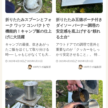
折りたたみスプーンとフォ
折りたたみ五徳ポーチ付き
ーク ワッツ コンパクトで
ダイソー バーナー調理の
機能的！キャンプ飯の仕上
安定感を底上げする“頼れ
げに大活躍
る土台”
キャンプの最後、炊きあがっ
アウトドアでの調理で意外と
たご飯をほぐして取り分ける
重要なのが「クッカーをしっ
時── しゃもじがなくても大...
かり安定させること」。 特...
2025年4月19日
2025年5月11日
2025年4月19日
2025年5月11日
100均ラボ編集部
100均ラボ編集部