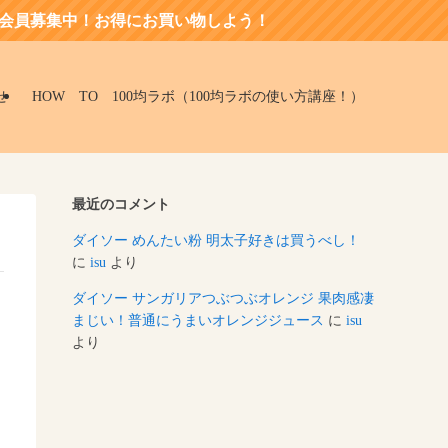
員募集中！お得にお買い物しよう！
せ
HOW TO 100均ラボ（100均ラボの使い方講座！）
最近のコメント
ダイソー めんたい粉 明太子好きは買うべし！
に
isu
より
ダイソー サンガリアつぶつぶオレンジ 果肉感凄
まじい！普通にうまいオレンジジュース
に
isu
より