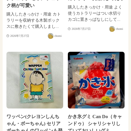
ク柄が可愛い
購入したきっかけ・用途 よく
使うカトラリーはつい水切り
購入したきっかけ・用途 カト
カゴに置きっぱなしにして...
ラリーを収納する木製ボック
スに敷きたくて購入しまし...
2026年7月27日
chomi
2026年7月27日
chomi
ワッペン(クレヨンしんち
かき氷グミ Can Do（キャ
ゃん・ボーちゃん) セリア
ンドゥ） シャリシャリし
ボーちゃんのワッペンも登
ていておいしいグミ