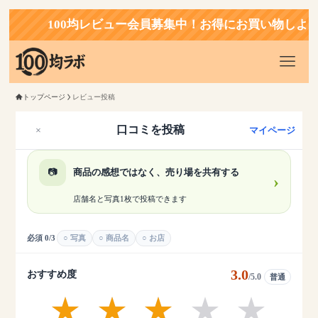
100均レビュー会員募集中！お得にお買い物しよう
トップページ
レビュー投稿
口コミを投稿
×
マイページ
📷
商品の感想ではなく、売り場を共有する
›
店舗名と写真1枚で投稿できます
必須 0/3
写真
商品名
お店
3.0
おすすめ度
/5.0
普通