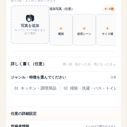
最大6枚・まとめて選択できます
追加写真（任意）
0 / 6枚
📷
写真を追加
＋
＋
＋
タップして1〜6枚をまと
めて選択
裏面
使用シーン
サイズ感
デ
⌄
詳しく書く（任意）
使い道・良かった点・気になった点
ジャンル・特徴を選んでください
任意
01. キッチン・調理用品
02. 掃除・洗濯・バス・トイレ
任意の詳細設定
投稿者情報
メールは公開されません