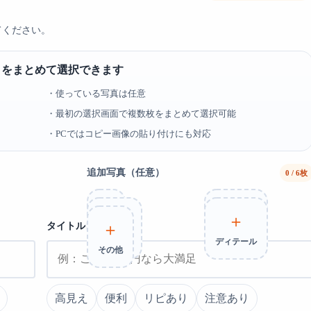
てください。
内）をまとめて選択できます
・使っている写真は任意
・最初の選択画面で複数枚をまとめて選択可能
・PCではコピー画像の貼り付けにも対応
追加写真（任意）
0 / 6枚
＋
＋
＋
＋
＋
タイトル
任意
裏面
使用シーン
サイズ感
ディテール
その他
高見え
便利
リピあり
注意あり