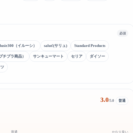
必須
llusie300（イルーシ）
salut!(サリュ)
Standard Products
下プチプラ商品）
サンキューマート
セリア
ダイソー
ッツ
3.0
/5.0
普通
普通
かなり良い