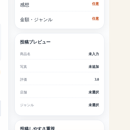
任意
感想
任意
金額・ジャンル
投稿プレビュー
商品名
未入力
写真
未追加
評価
3.0
店舗
未選択
ジャンル
未選択
投稿しやすさ重視