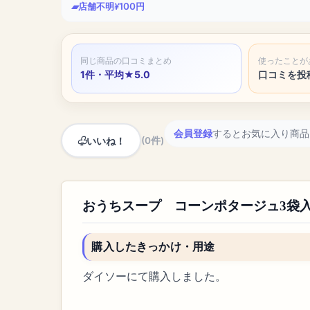
店舗不明
100円
同じ商品の口コミまとめ
使ったことが
1件・平均★5.0
口コミを投
会員登録
するとお気に入り商品
いいね！
(0件)
おうちスープ コーンポタージュ3袋入
購入したきっかけ・用途
ダイソーにて購入しました。