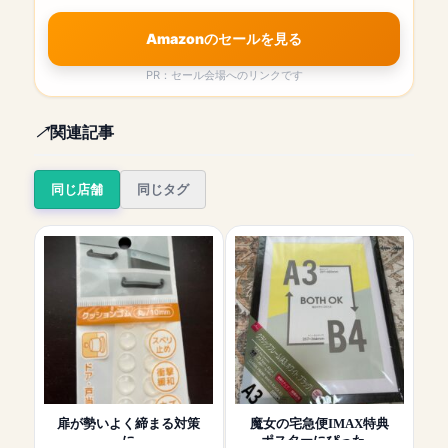
Amazonのセールを見る
PR：セール会場へのリンクです
関連記事
同じ店舗
同じタグ
扉が勢いよく締まる対策
魔女の宅急便IMAX特典
に
ポスターにぴった…