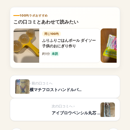
100均ラボおすすめ
この口コミとあわせて読みたい
同じ100均
ふりふりごはんボール ダイソー
子供のおにぎり作り
約1分
未読
前の口コミへ
横マチフロストハンドルバ…
次の口コミへ
アイブロウペンシル丸芯 …