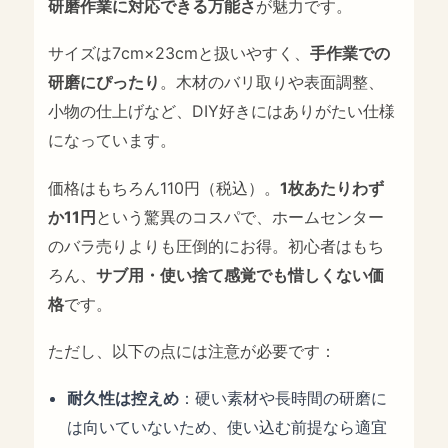
研磨作業に対応できる万能さ
が魅力です。
サイズは7cm×23cmと扱いやすく、
手作業での
研磨にぴったり
。木材のバリ取りや表面調整、
小物の仕上げなど、DIY好きにはありがたい仕様
になっています。
価格はもちろん110円（税込）。
1枚あたりわず
か11円
という驚異のコスパで、ホームセンター
のバラ売りよりも圧倒的にお得。初心者はもち
ろん、
サブ用・使い捨て感覚でも惜しくない価
格
です。
ただし、以下の点には注意が必要です：
耐久性は控えめ
：硬い素材や長時間の研磨に
は向いていないため、使い込む前提なら適宜