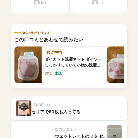
isu
isu
100均ラボおすすめ
この口コミとあわせて読みたい
同じ100均
ダイカット洗濯ネット ダイソー
しっかりしていて小物の洗濯に
ぴったり
約1分
未読
前の口コミへ
セリアで80枚も入ってる…
次の口コミへ
ウェットシートのフタ セ…