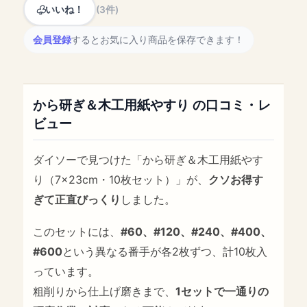
いいね！
(3件)
会員登録
するとお気に入り商品を保存できます！
から研ぎ＆木工用紙やすり の口コミ・レ
ビュー
ダイソーで見つけた「から研ぎ＆木工用紙やす
り（7×23cm・10枚セット）」が、
クソお得す
ぎて正直びっくり
しました。
このセットには、
#60、#120、#240、#400、
#600
という異なる番手が各2枚ずつ、計10枚入
っています。
粗削りから仕上げ磨きまで、
1セットで一通りの