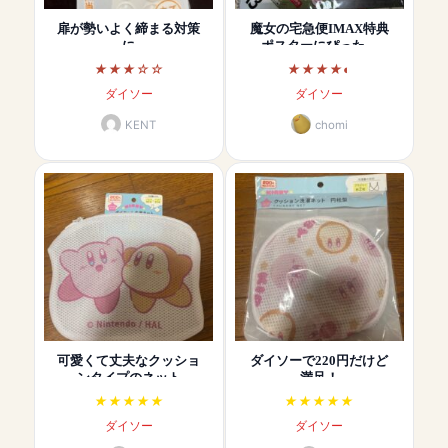
扉が勢いよく締まる対策
魔女の宅急便IMAX特典
に
ポスターにぴった…
ダイソー
ダイソー
KENT
chomi
可愛くて丈夫なクッショ
ダイソーで220円だけど
ンタイプのネット
満足！
ダイソー
ダイソー