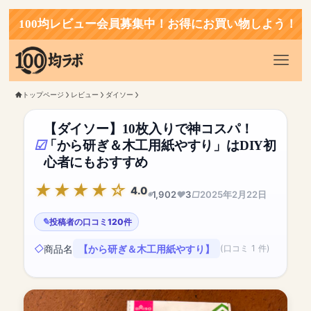
0均レビュー会員募集中！お得にお買い物しよう！
トップページ
レビュー
ダイソー
【ダイソー】10枚入りで神コスパ！
「から研ぎ＆木工用紙やすり」はDIY初
心者にもおすすめ
4.0
1,902
3
2025年2月22日
投稿者の口コミ120件
商品名
【から研ぎ＆木工用紙やすり】
(口コミ 1 件)