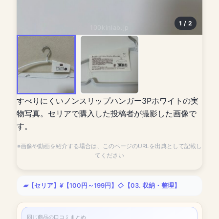
1 / 2
100kinlab.jp
すべりにくいノンスリップハンガー3Pホワイトの実
物写真。セリアで購入した投稿者が撮影した画像で
す。
※画像や動画を紹介する場合は、このページのURLを出典として記載し
てください
【セリア】
【100円～199円】
【03. 収納・整理】
同じ商品の口コミまとめ