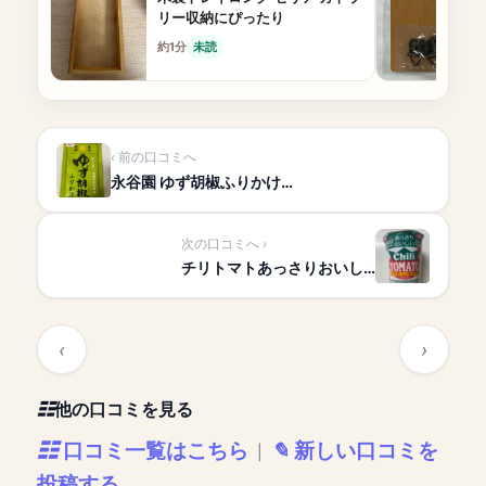
リー収納にぴったり
約1分
未読
前の口コミへ
永谷園 ゆず胡椒ふりかけ…
次の口コミへ
チリトマトあっさりおいし…
他の口コミを見る
口コミ一覧はこちら
新しい口コミを
|
投稿する