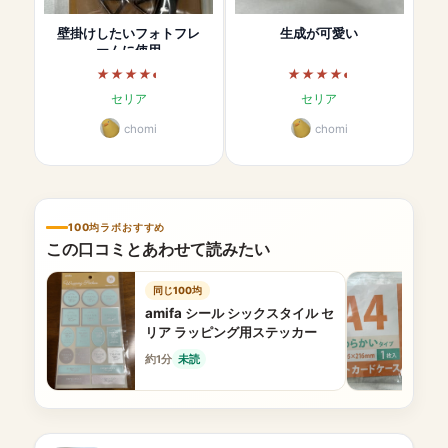
壁掛けしたいフォトフレ
生成が可愛い
ームに使用
セリア
セリア
chomi
chomi
100均ラボおすすめ
この口コミとあわせて読みたい
同じ100均
amifa シール シックスタイル セ
リア ラッピング用ステッカー
約1分
未読