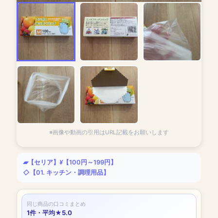
※画像や動画の引用はURL記載をお願いします
【セリア】
【100円～199円】
【01. キッチン・調理用品】
同じ商品の口コミまとめ
1件・平均★5.0