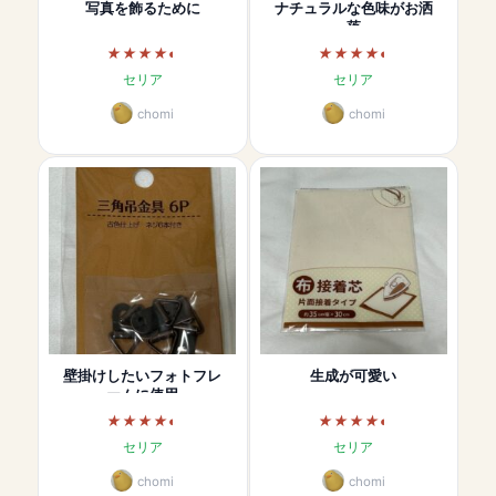
写真を飾るために
ナチュラルな色味がお洒
落
セリア
セリア
chomi
chomi
壁掛けしたいフォトフレ
生成が可愛い
ームに使用
セリア
セリア
chomi
chomi