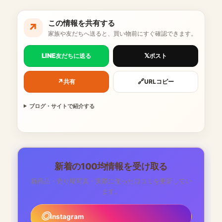
この情報を共有する
↗
家族や友だちへ送ると、買い物前にすぐ確認できます。
LINE
𝕏
友だちに送る
ポスト
↗
🔗
共有
URLコピー
ブログ・サイトで紹介する
新着の100均情報を受け取る
新商品・売り場写真・実際に使った口コミを更新してい
ます。
Instagram