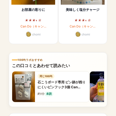
お部屋の彩りに
美味しく塩分チャージ
Can Do（キャン…
Can Do（キャン…
chomi
chomi
100均ラボおすすめ
この口コミとあわせて読みたい
同じ100均
石こうボード専用 ピン跡が残り
にくいピンフック3個 Can
Do（キャンドゥ） 賃貸で大活躍
約1分
未読