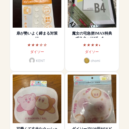
扉が勢いよく締まる対策
魔女の宅急便IMAX特典
に
ポスターにぴった…
ダイソー
ダイソー
KENT
chomi
可愛くて丈夫なクッショ
ダイソーで220円だけど