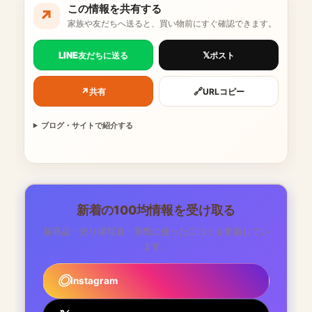
この情報を共有する
↗
家族や友だちへ送ると、買い物前にすぐ確認できます。
LINE
𝕏
友だちに送る
ポスト
↗
🔗
共有
URLコピー
ブログ・サイトで紹介する
新着の100均情報を受け取る
新商品・売り場写真・実際に使った口コミを更新してい
ます。
Instagram