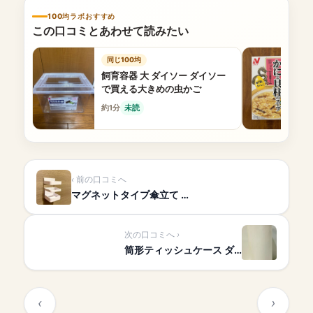
100均ラボおすすめ
この口コミとあわせて読みたい
同じ100均
飼育容器 大 ダイソー ダイソー
で買える大きめの虫かご
約1分
未読
前の口コミへ
マグネットタイプ傘立て …
次の口コミへ
筒形ティッシュケース ダ…