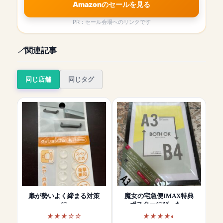
Amazonのセールを見る
PR：セール会場へのリンクです
関連記事
同じ店舗
同じタグ
扉が勢いよく締まる対策
魔女の宅急便IMAX特典
に
ポスターにぴった…