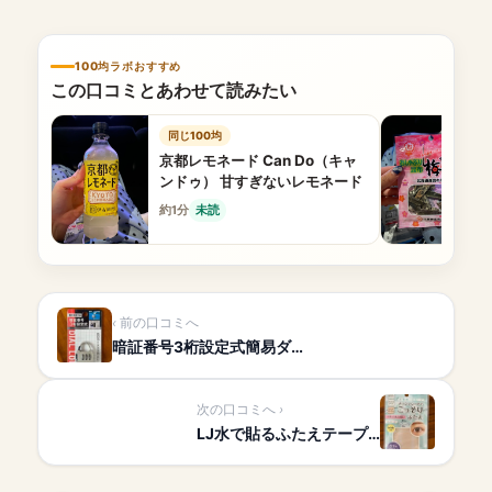
100均ラボおすすめ
この口コミとあわせて読みたい
同じ100均
京都レモネード Can Do（キャ
ンドゥ） 甘すぎないレモネード
約1分
未読
前の口コミへ
暗証番号3桁設定式簡易ダ…
次の口コミへ
LJ水で貼るふたえテープ…