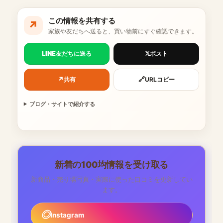
この情報を共有する
↗
家族や友だちへ送ると、買い物前にすぐ確認できます。
LINE
𝕏
友だちに送る
ポスト
↗
🔗
共有
URLコピー
ブログ・サイトで紹介する
新着の100均情報を受け取る
新商品・売り場写真・実際に使った口コミを更新してい
ます。
Instagram