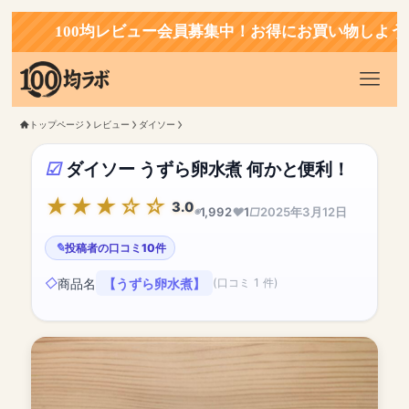
100均レビュー会員募集中！お得にお買い物しよう！
トップページ
レビュー
ダイソー
ダイソー うずら卵水煮 何かと便利！
3.0
1,992
1
2025年3月12日
投稿者の口コミ10件
商品名
【うずら卵水煮】
(口コミ 1 件)