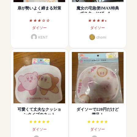
扉が勢いよく締まる対策
魔女の宅急便IMAX特典
に
ポスターにぴった…
ダイソー
ダイソー
KENT
chomi
可愛くて丈夫なクッショ
ダイソーで220円だけど
ンタイプのネット
満足！
ダイソー
ダイソー