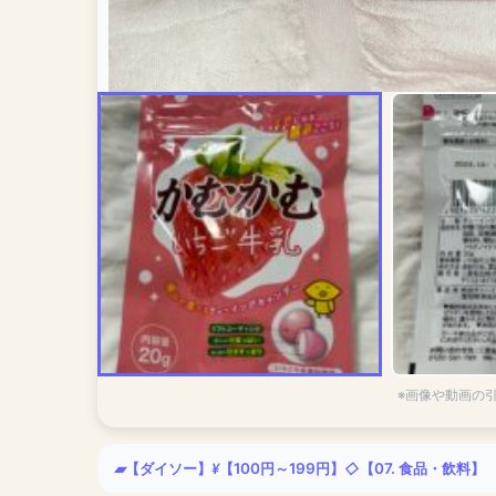
※画像や動画の
【ダイソー】
【100円～199円】
【07. 食品・飲料】