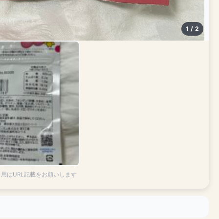
100kinlab.jp
1 / 2
引用はURL記載をお願いします