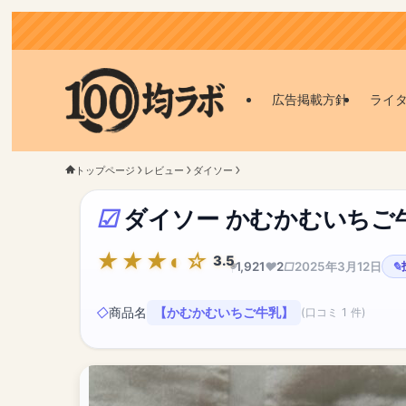
広告掲載方針
ライ
トップページ
レビュー
ダイソー
ダイソー かむかむいちご
3.5
1,921
2
2025年3月12日
商品名
【かむかむいちご牛乳】
(口コミ 1 件)