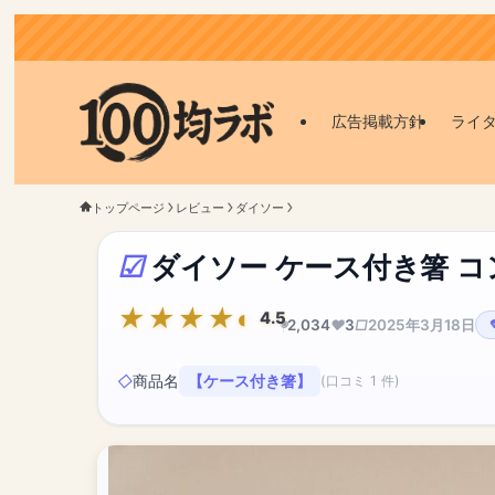
広告掲載方針
ライ
トップページ
レビュー
ダイソー
ダイソー ケース付き箸 
4.5
2,034
3
2025年3月18日
商品名
【ケース付き箸】
(口コミ 1 件)