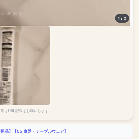
100kinlab.jp
1 / 2
引用はURL記載をお願いします
理用品】
【05.食器・テーブルウェア】