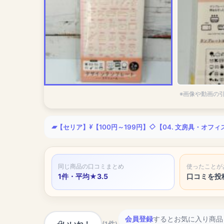
※画像や動画の
【セリア】
【100円～199円】
【04. 文房具・オフ
同じ商品の口コミまとめ
使ったことが
1件・平均★3.5
口コミを投
会員登録
するとお気に入り商品
いいね！
(1件)