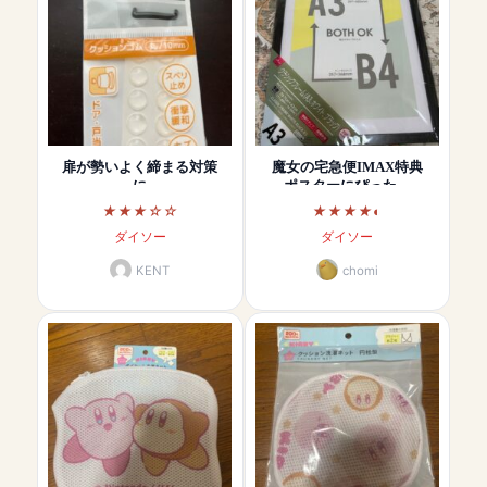
扉が勢いよく締まる対策
魔女の宅急便IMAX特典
に
ポスターにぴった…
ダイソー
ダイソー
KENT
chomi