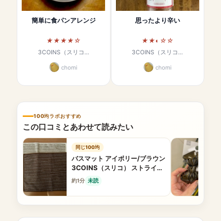
簡単に食パンアレンジ
思ったより辛い
3COINS（スリコ…
3COINS（スリコ…
chomi
chomi
100均ラボおすすめ
この口コミとあわせて読みたい
同じ100均
バスマット アイボリー/ブラウン
3COINS（スリコ） ストライプ
が可愛い
約1分
未読