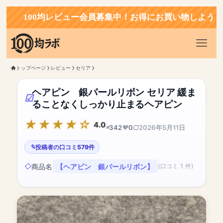
100均レビュー会員募集中！お得にお買い物しよう！
トップページ
レビュー
セリア
ヘアピン 銀パールリボン セリア 緩ま
ることなくしっかり止まるヘアピン
4.0
342
0
2026年5月11日
投稿者の口コミ579件
商品名
【ヘアピン 銀パールリボン】
(口コミ 1 件)