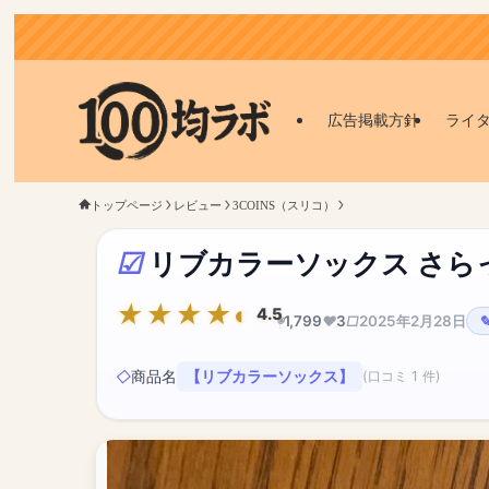
広告掲載方針
ライ
トップページ
レビュー
3COINS（スリコ）
リブカラーソックス さら
4.5
1,799
3
2025年2月28日
商品名
【リブカラーソックス】
(口コミ 1 件)