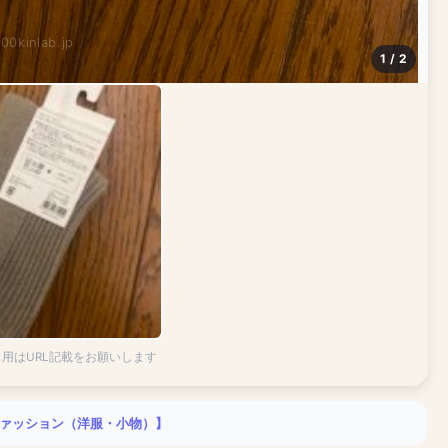
100kinlab.jp
1 / 2
引用はURL記載をお願いします
 ファッション（洋服・小物）】