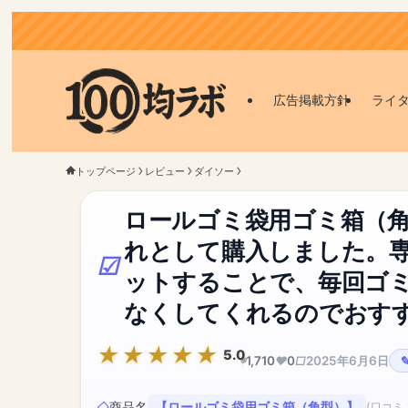
広告掲載方針
ライ
トップページ
レビュー
ダイソー
ロールゴミ袋用ゴミ箱（角
れとして購入しました。
ットすることで、毎回ゴ
なくしてくれるのでおす
5.0
1,710
0
2025年6月6日
商品名
【ロールゴミ袋用ゴミ箱（角型）】
(口コミ 