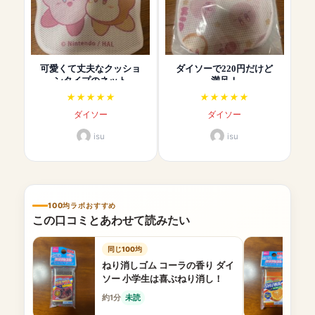
可愛くて丈夫なクッショ
ダイソーで220円だけど
ンタイプのネット
満足！
ダイソー
ダイソー
isu
isu
100均ラボおすすめ
この口コミとあわせて読みたい
同じ100均
ねり消しゴム コーラの香り ダイ
ソー 小学生は喜ぶねり消し！
約1分
未読