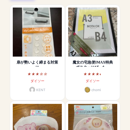
扉が勢いよく締まる対策
魔女の宅急便IMAX特典
に
ポスターにぴった…
ダイソー
ダイソー
KENT
chomi