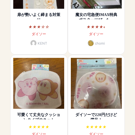
扉が勢いよく締まる対策
魔女の宅急便IMAX特典
に
ポスターにぴった…
ダイソー
ダイソー
KENT
chomi
可愛くて丈夫なクッショ
ダイソーで220円だけど
ンタイプのネット
満足！
ダイソー
ダイソー