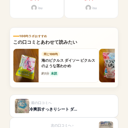
isu
isu
100均ラボおすすめ
この口コミとあわせて読みたい
同じ100均
海のピクルス ダイソー ピクルス
のような茎わかめ
約1分
未読
前の口コミへ
冷爽肌すっきりシート ダ…
次の口コミへ