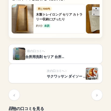
同じ100均
木製トレイロング セリア カトラ
リー収納にぴったり
約1分
未読
前の口コミへ
台所用洗剤 セリア 台所…
次の口コミへ
サクワッサン ダイソー …
他の口コミを見る