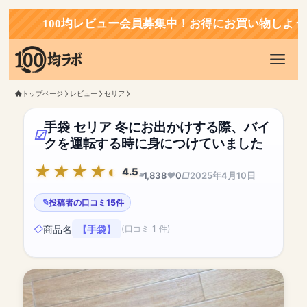
100均レビュー会員募集中！お得にお買い物しよう！
トップページ
レビュー
セリア
手袋 セリア 冬にお出かけする際、バイ
クを運転する時に身につけていました
4.5
1,838
0
2025年4月10日
投稿者の口コミ15件
商品名
【手袋】
(口コミ 1 件)