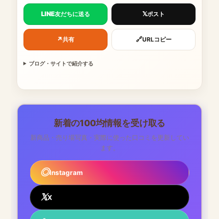
LINE
𝕏
友だちに送る
ポスト
↗
🔗
共有
URLコピー
ブログ・サイトで紹介する
新着の100均情報を受け取る
新商品・売り場写真・実際に使った口コミを更新してい
ます。
Instagram
X