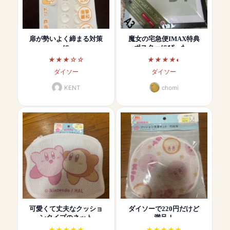
扉が勢いよく締まる対策
魔女の宅急便IMAX特典
に
ポスターにぴった…
ダイソー
ダイソー
KENT
chomi
可愛くて丈夫なクッショ
ダイソーで220円だけど
ンタイプのネット
満足！