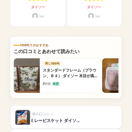
ダイソー
ダイソー
isu
isu
100均ラボおすすめ
この口コミとあわせて読みたい
同じ100均
スタンダードフレーム（ブラウ
ン、Ｂ４） ダイソー 木目が高見
え
約1分
未読
前の口コミへ
ミレービスケット ダイソ…