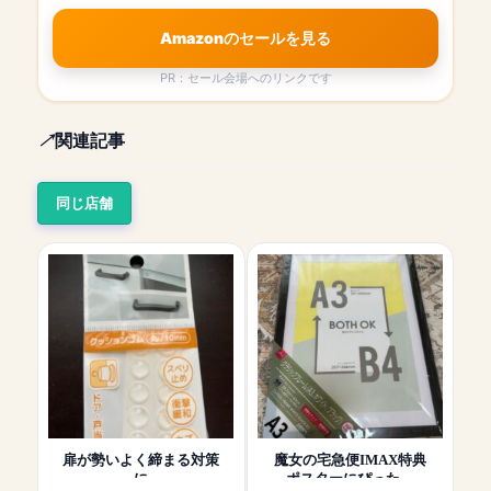
Amazonのセールを見る
PR：セール会場へのリンクです
関連記事
同じ店舗
扉が勢いよく締まる対策
魔女の宅急便IMAX特典
に
ポスターにぴった…