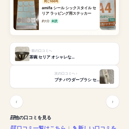
同じ100均
amifa シール シックスタイル セ
リア ラッピング用ステッカー
約1分
未読
前の口コミへ
茶碗 セリア オシャレな…
次の口コミへ
プチ バウダーブラシ セ…
他の口コミを見る
口コミ一覧はこちら
新しい口コミを
|