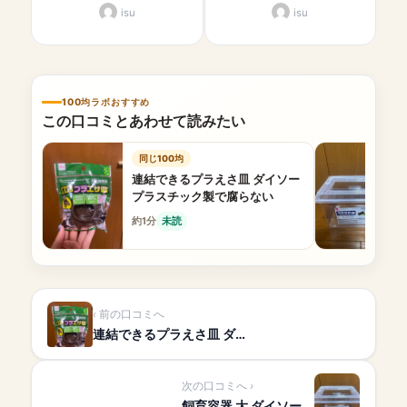
isu
isu
100均ラボおすすめ
この口コミとあわせて読みたい
同じ100均
連結できるプラえさ皿 ダイソー
プラスチック製で腐らない
約1分
未読
前の口コミへ
連結できるプラえさ皿 ダ…
次の口コミへ
飼育容器 大 ダイソー …