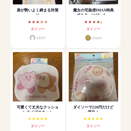
扉が勢いよく締まる対策
魔女の宅急便IMAX特典
に
ポスターにぴった…
ダイソー
ダイソー
KENT
chomi
可愛くて丈夫なクッショ
ダイソーで220円だけど
ンタイプのネット
満足！
ダイソー
ダイソー