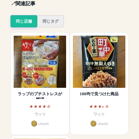
関連記事
同じ店舗
同じタグ
ラップのプチストレスが
100均で見つけた商品
解消
ワッツ
ワッツ
chomi
chomi