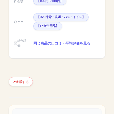
【100円～199円】
金額:
【02. 掃除・洗濯・バス・トイレ】
タグ:
【17.衛生用品】
総合評
同じ商品の口コミ・平均評価を見る
価:
通報する