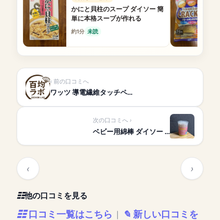
かにと貝柱のスープ ダイソー 簡
単に本格スープが作れる
約1分
未読
前の口コミへ
ワッツ 導電繊維タッチペ…
次の口コミへ
ベビー用綿棒 ダイソー …
他の口コミを見る
口コミ一覧はこちら
新しい口コミを
|