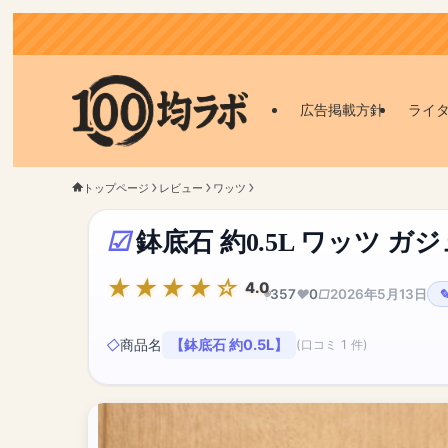
広告掲載方針
ライ
トップページ
レビュー
ワッツ
鉢底石 約0.5L ワッツ 
4.0
357
0
2026年5月13日
商品名
【鉢底石 約0.5L】
(口コミ 1 件)