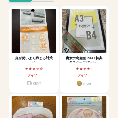
扉が勢いよく締まる対策
魔女の宅急便IMAX特典
に
ポスターにぴった…
ダイソー
ダイソー
KENT
chomi