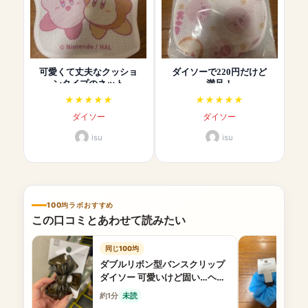
可愛くて丈夫なクッショ
ダイソーで220円だけど
ンタイプのネット
満足！
ダイソー
ダイソー
isu
isu
100均ラボおすすめ
この口コミとあわせて読みたい
同じ100均
ダブルリボン型バンスクリップ
ダイソー 可愛いけど固い…ヘア
クリップ
約1分
未読