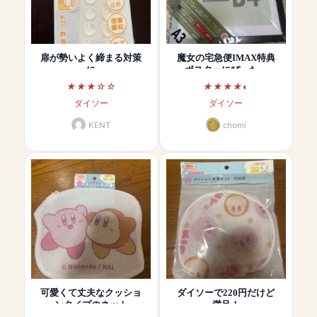
扉が勢いよく締まる対策
魔女の宅急便IMAX特典
に
ポスターにぴった…
ダイソー
ダイソー
KENT
chomi
可愛くて丈夫なクッショ
ダイソーで220円だけど
ンタイプのネット
満足！