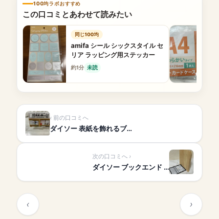
100均ラボおすすめ
この口コミとあわせて読みたい
同じ100均
amifa シール シックスタイル セ
リア ラッピング用ステッカー
約1分
未読
前の口コミへ
ダイソー 表紙を飾れるブ…
次の口コミへ
ダイソー ブックエンド …