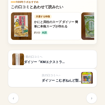
100均ラボおすすめ
この口コミとあわせて読みたい
共通する特徴
かにと貝柱のスープ ダイソー 簡
単に本格スープが作れる
約1分
未読
前の口コミへ
ダイソー「KMエクストラ…
次の口コミへ
ダイソー こむぎねんど型…