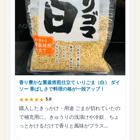
香り豊かな重釜焙煎仕立て いりごま（白） ダイ
ソー 香ばしさで料理の格が一段アップ！
★
★
★
★
★
5.0
購入したきっかけ・用途 ごまが切れていたの
で補充用に。きゅうりの浅漬けや冷奴、ちょ
っとかけるだけで香りと風味がプラス…