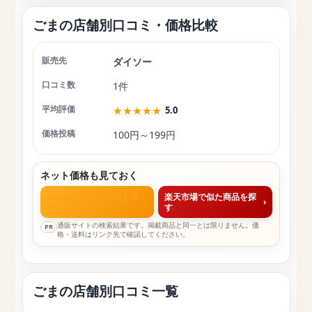
ごまの店舗別口コミ・価格比較
ダイソー
店舗
口コミ数
平均評価
価格投稿
1件
★
★
★
★
★
5.0
100円～199円
ネット価格も見ておく
Amazonで似た商品を探
楽天市場で似た商品を探
›
›
す
す
通販サイトの検索結果です。掲載商品と同一とは限りません。価
PR
格・送料はリンク先で確認してください。
ごまの店舗別口コミ一覧