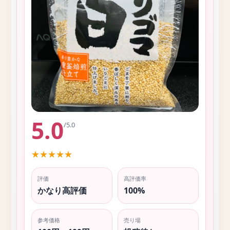
5.0
/5.0
★
★
★
★
★
評価
高評価率
かなり高評価
100%
参考価格
売り場