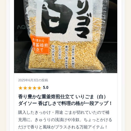
2025年6月3日
の投稿
★
★
★
★
★
5.0
香り豊かな重釜焙煎仕立て いりごま（白）
ダイソー 香ばしさで料理の格が一段アップ！
購入したきっかけ・用途 ごまが切れていたので補
充用に。きゅうりの浅漬けや冷奴、ちょっとかける
だけで香りと風味がプラスされる万能アイテム！