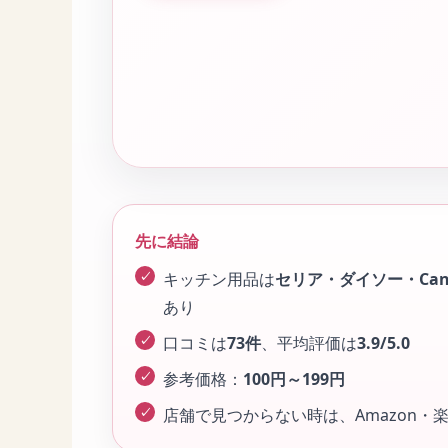
先に結論
キッチン用品は
セリア・ダイソー・Ca
あり
口コミは
73件
、平均評価は
3.9/5.0
参考価格：
100円～199円
店舗で見つからない時は、Amazon