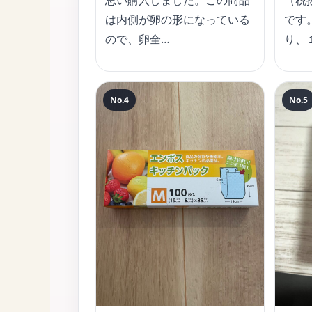
思い購入しました。この商品
（税
は内側が卵の形になっている
です
ので、卵全…
り、
No.4
No.5