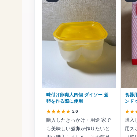
味付け卵職人四個 ダイソー 煮
食器用
卵を作る際に使用
ンド
ジは
★
★
★
★
★
★
★
5.0
ない
購入したきっかけ・用途 家で
購入
も美味しい煮卵が作りたいと
用ス