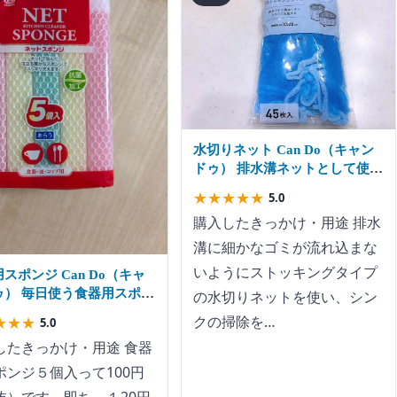
水切りネット Can Do（キャン
ドゥ） 排水溝ネットとして使う
ために購入
★
★
★
★
★
5.0
購入したきっかけ・用途 排水
溝に細かなゴミが流れ込まな
いようにストッキングタイプ
スポンジ Can Do（キャ
ゥ） 毎日使う食器用スポン
の水切りネットを使い、シン
安価ですぐ捨てても後悔し
クの掃除を…
★
★
★
5.0
ものを
したきっかけ・用途 食器
ポンジ５個入って100円