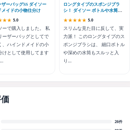
ーザーバッグSS ダイソー
ロングタイプのスポンジブラ
ドメイドの小物仕分け
シ！ ダイソー ボトルや水筒の
底まで届く！
★
★
★
★
★
★
★
★
5.0
5.0
ソーで購入しました。 私
スリムな見た目に反して、実
リーザーバッグとしてで
力派！ このロングタイプのス
く、ハインドメイドの小
ポンジブラシは、 細口ボトル
分けとして使用してます
や深めの水筒もスルッと入
1…
り…
評価
26件