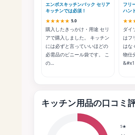
エンボスキッチンバック セリア
フリ
キッチンでは必須！
ハン
★
★
★
★
★
★
★
5.0
購入したきっかけ・用途 セリ
ダイ
アで購入しました。 キッチン
はフ
には必ずと言っていいほどの
はな
必需品のビニール袋です。 こ
物仕
の…
&#x
キッチン用品の口コミ
5★