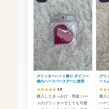
グリッターハート飾り ダイソー
グリ
娘のハーフバースデーに使用
ー C
フバ
★
★
★
★
★
★
★
5.0
購入したきっかけ・用途 ハー
購入
トのグリッターでとても可愛
ハー