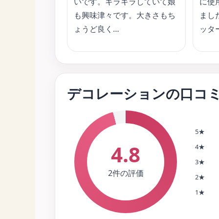
いです。キラキラしていて娘
に使
も興味津々です。大きさもち
まし
ょうど良く…
ッタ
デコレーションの口コ
5★
4.8
4★
3★
2件の評価
2★
1★