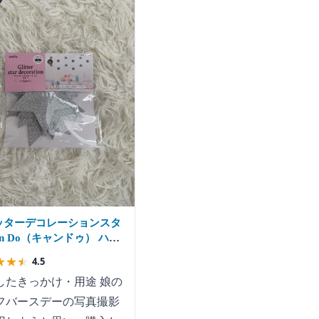
ッターデコレーションスタ
an Do（キャンドゥ） ハー
ースデーの写真撮影に使用
★
★
★
4.5
したきっかけ・用途 娘の
フバースデーの写真撮影