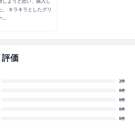
用しようと思い、購入し
た。 キラキラとしたグリ
ー…
ミ評価
2件
0件
0件
0件
0件