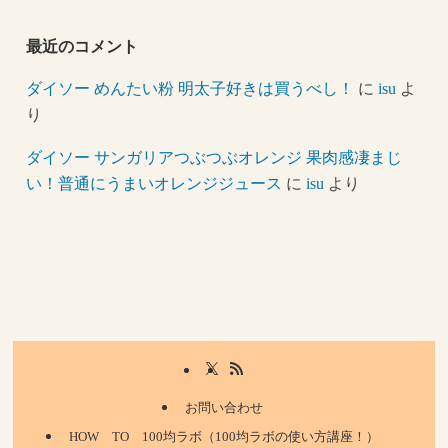
最近のコメント
ダイソー めんたい粉 明太子好きは買うべし！
に
isu
よ
り
ダイソー サンガリアつぶつぶオレンジ 果肉感凄まじ
い！普通にうまいオレンジジュース
に
isu
より
お問い合わせ
HOW TO 100均ラボ（100均ラボの使い方講座！）