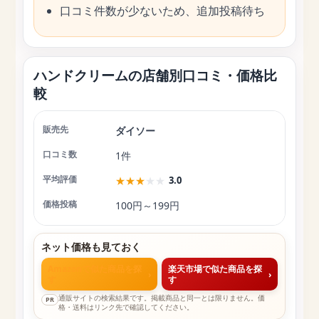
口コミ件数が少ないため、追加投稿待ち
ハンドクリームの店舗別口コミ・価格比
較
ダイソー
店舗
口コミ数
平均評価
価格投稿
1件
★
★
★
★
★
3.0
100円～199円
ネット価格も見ておく
Amazonで似た商品を探
楽天市場で似た商品を探
›
›
す
す
通販サイトの検索結果です。掲載商品と同一とは限りません。価
PR
格・送料はリンク先で確認してください。