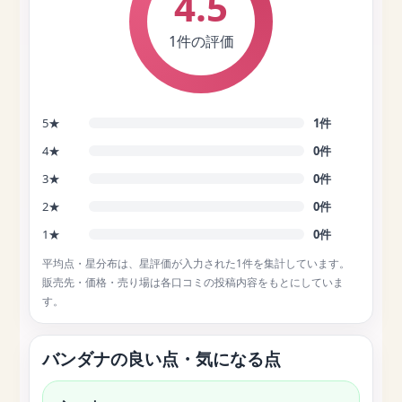
4.5
1件の評価
5★
1件
4★
0件
3★
0件
2★
0件
1★
0件
平均点・星分布は、星評価が入力された1件を集計しています。
販売先・価格・売り場は各口コミの投稿内容をもとにしていま
す。
バンダナの良い点・気になる点