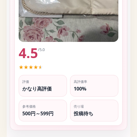
4.5
/5.0
★
★
★
★
★
評価
高評価率
かなり高評価
100%
参考価格
売り場
500円～599円
投稿待ち