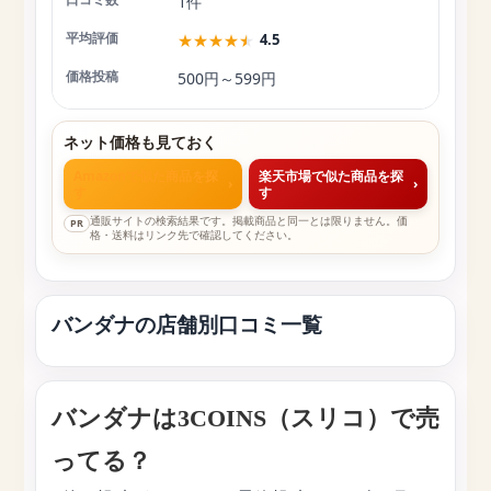
1件
★
★
★
★
★
4.5
500円～599円
ネット価格も見ておく
Amazonで似た商品を探
楽天市場で似た商品を探
›
›
す
す
通販サイトの検索結果です。掲載商品と同一とは限りません。価
PR
格・送料はリンク先で確認してください。
バンダナの店舗別口コミ一覧
バンダナは3COINS（スリコ）で売
ってる？