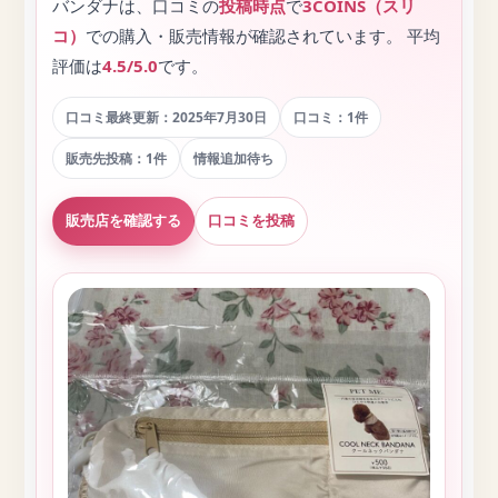
バンダナは、口コミの
投稿時点
で
3COINS（スリ
コ）
での購入・販売情報が確認されています。 平均
評価は
4.5/5.0
です。
口コミ最終更新：2025年7月30日
口コミ：1件
販売先投稿：1件
情報追加待ち
販売店を確認する
口コミを投稿