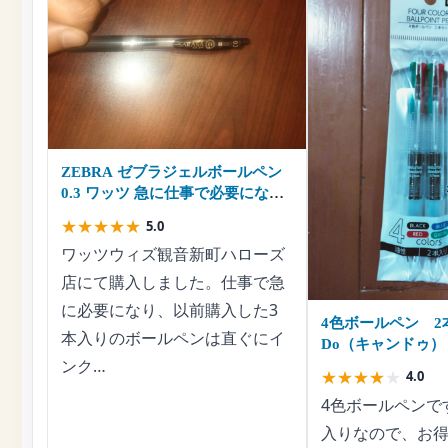
ZEBRA ゼブラジェルボールペン
0.3 ワッツ 急に仕事で必要になっ
たため
★
★
★
★
★
5.0
ワッツウィズ観音新町ハローズ
店にて購入しました。仕事で急
に必要になり、以前購入した3
4色ボールペン 2本
本入りのボールペンは直ぐにイ
Do（キャンドゥ）
ンク…
くの色』を使いた
★
★
★
★
★
4.0
ボールペン
4色ボールペンで
入りなので、お