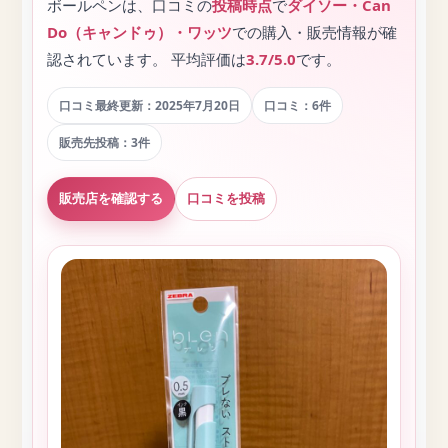
ボールペンは、口コミの
投稿時点
で
ダイソー・Can
Do（キャンドゥ）・ワッツ
での購入・販売情報が確
認されています。 平均評価は
3.7/5.0
です。
口コミ最終更新：2025年7月20日
口コミ：6件
販売先投稿：3件
販売店を確認する
口コミを投稿