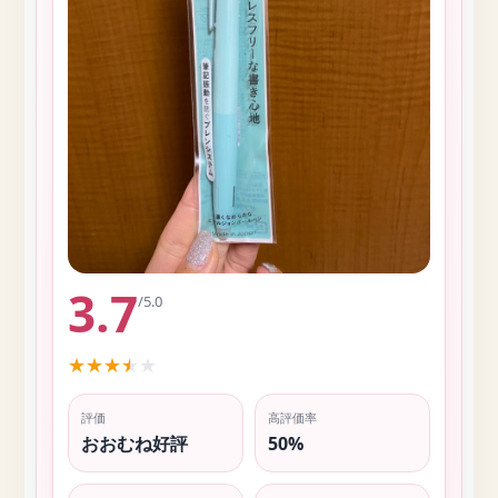
3.7
/5.0
★
★
★
★
★
評価
高評価率
おおむね好評
50%