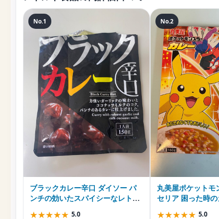
No.1
No.2
ブラックカレー辛口 ダイソー パ
丸美屋ポケットモ
ンチの効いたスパイシーなレトル
セリア 困った時
トカレー
★
★
★
★
★
★
★
★
★
★
5.0
5.0