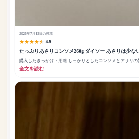
2025年7月13日
の投稿
★
★
★
★
★
4.5
たっぷりあさりコンソメ260g ダイソー あさりは少
購入したきっかけ・用途 しっかりとしたコンソメとアサリの
全文を読む