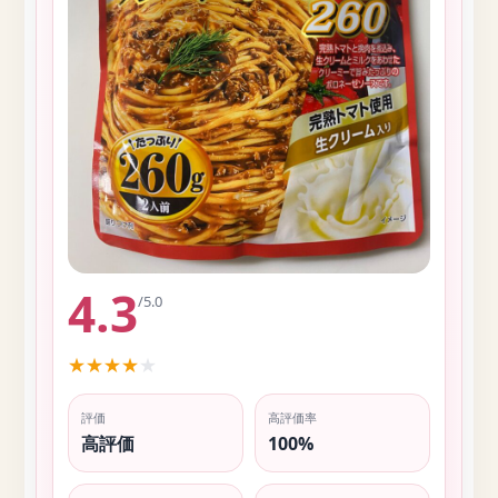
4.3
/5.0
★
★
★
★
★
評価
高評価率
高評価
100%