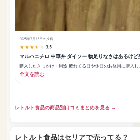
2025年7月13日
の投稿
★
★
★
★
★
3.5
マルハニチロ 中華丼 ダイソー 物足りなさはあるけど
購入したきっかけ・用途 疲れてる日や休日のお昼用に購入し
全文を読む
レトルト食品の商品別口コミまとめを見る →
レトルト食品はセリアで売ってる？