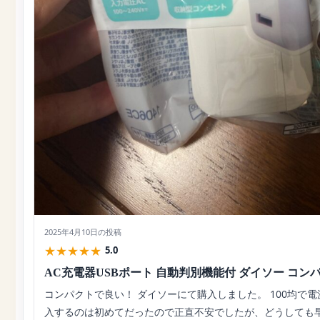
2025年4月10日
の投稿
★
★
★
★
★
5.0
AC充電器USBポート 自動判別機能付 ダイソー コン
コンパクトで良い！ ダイソーにて購入しました。 100均で
入するのは初めてだったので正直不安でしたが、どうしても