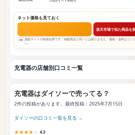
700円～799円
ネット価格も見ておく
Amazonで似た商品を探す
›
楽天市場で似た商品を
通販サイトの検索結果です。掲載商品と同一とは限りません。価格・送料はリン
PR
い。
充電器の店舗別口コミ一覧
充電器はダイソーで売ってる？
2件の投稿があります。最終投稿：
2025年7月15日
ダイソーの口コミ一覧を見る →
★
★
★
★
★
4.3