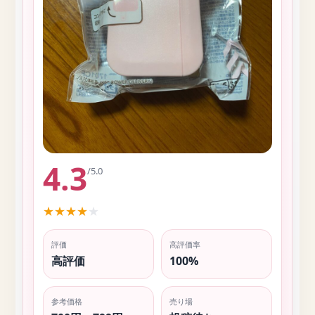
4.3
/5.0
★
★
★
★
★
評価
高評価率
高評価
100%
参考価格
売り場