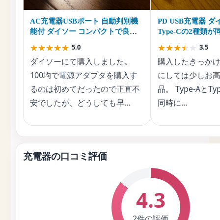
AC充電器USBポート 自動判別機
PD USB充電器 ダイ
能付 ダイソー コンパクトで良
Type-Cの2種類
い！
★
★
★
★
★
★
★
★
★
★
5.0
3.5
ダイソーにて購入しました。
購入したきっかけ・
100均で電源アダプタを購入す
にしては少しお高
るのは初めてだったので正直不
品。 Type-AとT
安でしたが、どうしても早…
同時に…
充電器の口コミ評価
4.3
2件の評価