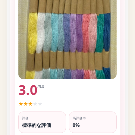
3.0
/5.0
★
★
★
★
★
評価
高評価率
標準的な評価
0%