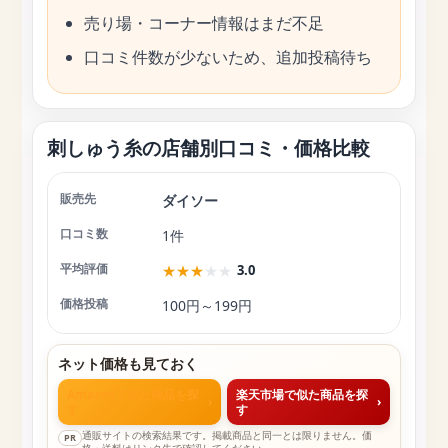
売り場・コーナー情報はまだ不足
口コミ件数が少ないため、追加投稿待ち
刺しゅう糸の店舗別口コミ・価格比較
ダイソー
店舗
口コミ数
平均評価
価格投稿
1件
★
★
★
★
★
3.0
100円～199円
ネット価格も見ておく
Amazonで似た商品を探
楽天市場で似た商品を探
›
›
す
す
通販サイトの検索結果です。掲載商品と同一とは限りません。価
PR