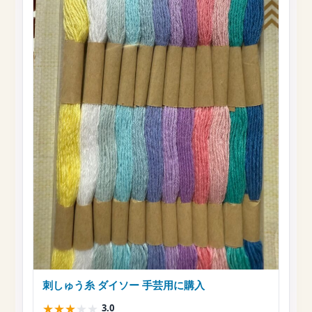
刺しゅう糸 ダイソー 手芸用に購入
★
★
★
★
★
3.0