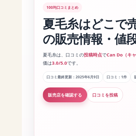
100均口コミまとめ
夏毛糸はどこで
の販売情報・値
夏毛糸は、口コミの
投稿時点
で
Can Do（
価は
3.0/5.0
です。
口コミ最終更新：2025年6月9日
口コミ：1件
販売店を確認する
口コミを投稿