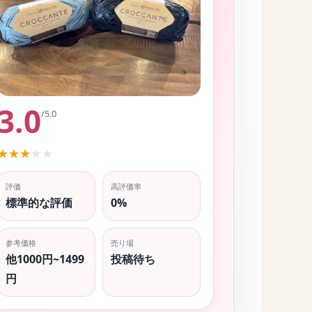
3.0
/5.0
★
★
★
★
★
評価
高評価率
標準的な評価
0%
参考価格
売り場
他1000円~1499
投稿待ち
円