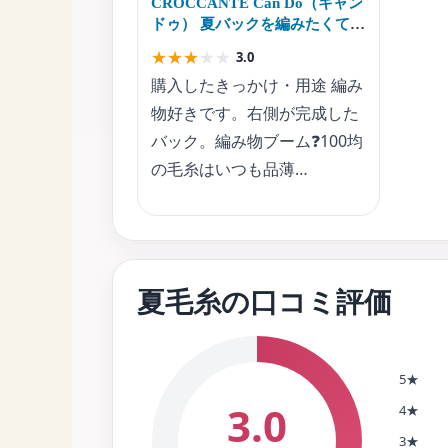
CROCCANTE Can Do（キャン
ドゥ） 夏バックを編みたくて書
いました
★
★
★
★
★
3.0
購入したきっかけ・用途 編み
物好きです。右側が完成した
バック。編み物ブーム❓100均
の毛糸はいつも品薄…
夏毛糸の口コミ評価
5★
3.0
4★
3★