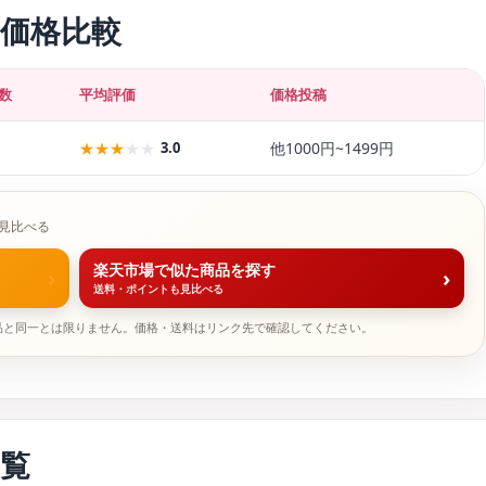
価格比較
数
平均評価
価格投稿
★
★
★
★
★
3.0
他1000円~1499円
見比べる
楽天市場で似た商品を探す
›
›
送料・ポイントも見比べる
品と同一とは限りません。価格・送料はリンク先で確認してください。
覧