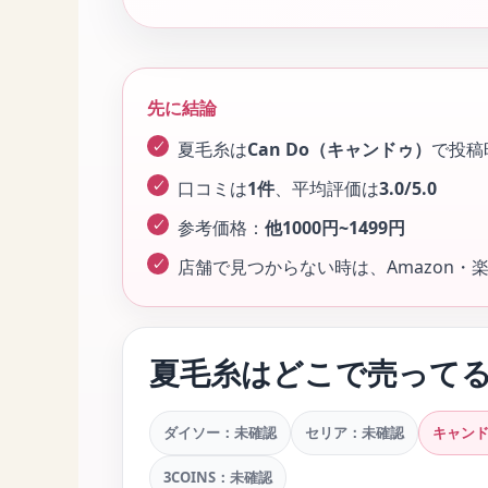
先に結論
夏毛糸は
Can Do（キャンドゥ）
で投稿
口コミは
1件
、平均評価は
3.0/5.0
参考価格：
他1000円~1499円
店舗で見つからない時は、Amazon
夏毛糸はどこで売って
ダイソー：未確認
セリア：未確認
キャン
3COINS：未確認